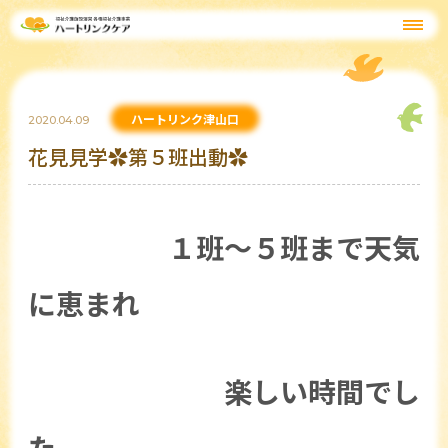
ハートリンク津山口
2020.04.09
花見見学✿第５班出動✿
１班～５班まで天気
に恵まれ
楽しい時間でし
た