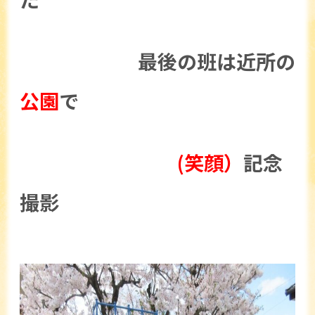
最後の班は近所の
公園
で
(笑顔）
記念
撮影