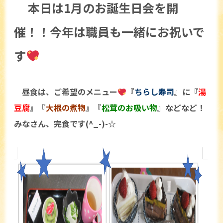
本日は1月のお誕生日会を開
催！！今年は職員も一緒にお祝いで
す
昼食は、ご希望のメニュー
『
ちらし寿司
』に『
湯
豆腐
』『
大根の煮物
』『
松茸のお吸い物
』などなど！
みなさん、完食です(^_-)-☆