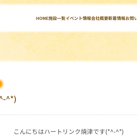
HOME
施設一覧
イベント情報
会社概要
新着情報
お問
^*)
こんにちはハートリンク焼津です(*^-^*)