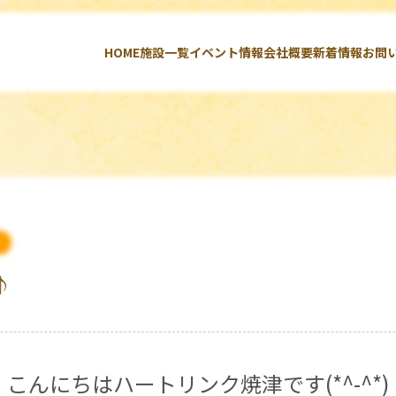
HOME
施設一覧
イベント情報
会社概要
新着情報
お問
♪
こんにちはハートリンク焼津です(*^-^*)