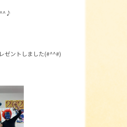
^^♪
ントしました(#^^#)