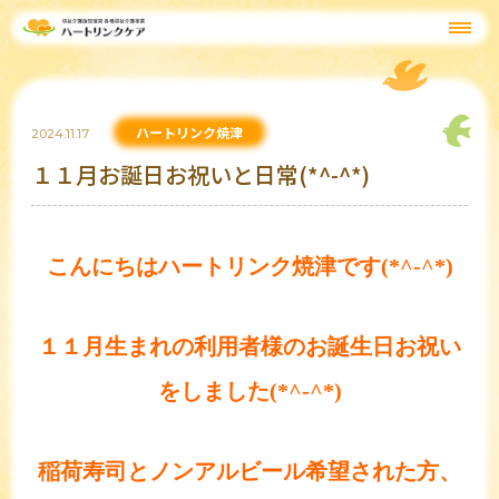
ハートリンク焼津
2024.11.17
１１月お誕日お祝いと日常(*^-^*)
こんにちはハートリンク焼津です(*^-^*)
１１月生まれの利用者様のお誕生日お祝い
をしました(*^-^*)
稲荷寿司とノンアルビール希望された方、